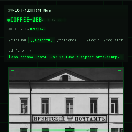
CPU
41%
MEM
41%
NET
945 Mb/s
COFFEE—WEB
v4.0 // eu-1
ONLINE
2 863
09:36:31
/главная
/новости
/telegram
/login
/register
cd /блог
›
эра прозрачности: как youtube внедряет автомаркир…