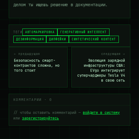
делом ты ищешь решение в документации.
ТЕГИ
АВТОМАРКИРОВКА
ГЕНЕРАТИВНЫЙ ИНТЕЛЛЕКТ
ДЕЗИНФОРМАЦИЯ
ДИПФЕЙКИ
СИНТЕТИЧЕСКИЙ КОНТЕНТ
← предыдущая
следующая →
Безопасность смарт-
Эволюция зарядной
контрактов сложна, но
инфраструктуры США:
того стоит
EVgo интегрирует
суперчарджеры Tesla V4
в свою сеть
КОММЕНТАРИИ · 0
// чтобы оставить комментарий —
войдите в систему
или
зарегистрируйтесь