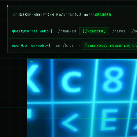
CPU
41%
MEM
38%
NET
967 Mb/s
PING
9.2 ms
SEC
SECURED
guest@coffee-web:~$
/главная
/новости
/games
/s
user@coffee-web:~$
cd /блог
›
encrypted reasoning b