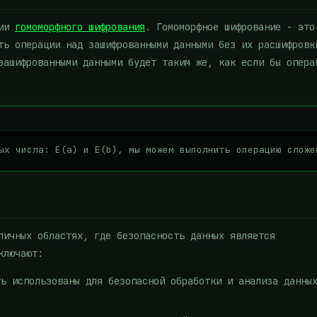
нии
гомоморфного шифрования
. Гомоморфное шифрование - это
ть операции над зашифрованными данными без их расшифровк
зашифрованными данными будет таким же, как если бы опера
ых числа: E(a) и E(b), мы можем выполнить операцию сложе
личных областях, где безопасность данных является
ключают:
ть использованы для безопасной обработки и анализа данны