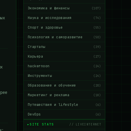
Экономика и финансы
(107)
вых
Наука и исследования
(74)
Спорт и здоровье
(55)
Психология и саморазвитие
(50)
Стартапы
(39)
Карьера
(27)
hackernoon
(24)
их
Инструменты
(24)
Образование и обучение
(20)
трее
Маркетинг и реклама
(18)
Путешествия и lifestyle
(6)
DevOps
(6)
SITE STATS
// LIVEINTERNET
м: