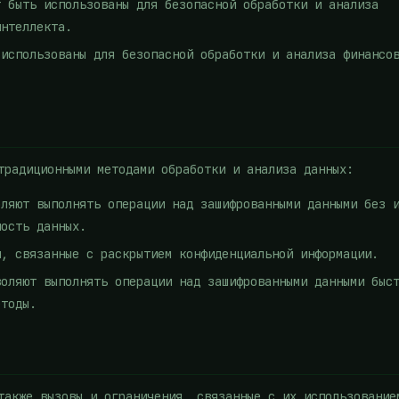
т быть использованы для безопасной обработки и анализа
интеллекта.
 использованы для безопасной обработки и анализа финансо
традиционными методами обработки и анализа данных:
оляют выполнять операции над зашифрованными данными без 
ность данных.
и, связанные с раскрытием конфиденциальной информации.
воляют выполнять операции над зашифрованными данными быс
етоды.
также вызовы и ограничения, связанные с их использование