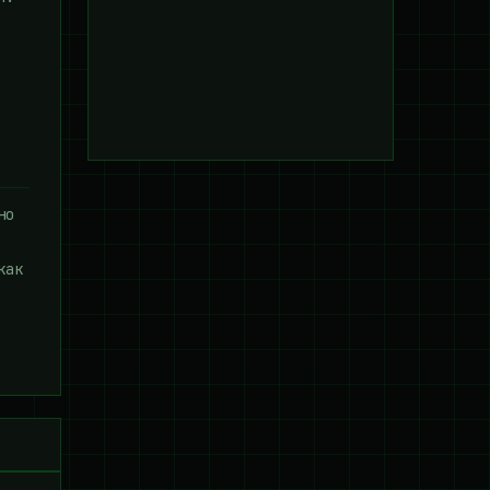
но
как