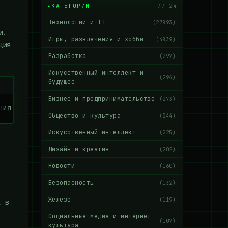
КАТЕГОРИИ
// 24
Технологии и IT
(27893)
и.
Игры, развлечения и хобби
(4839)
ция
Разработка
(297)
Искусственный интеллект и
(294)
будущее
Бизнес и предпринимательство
(273)
ния: E(a) + E(b) = E(a + b). Это как легендарное 'работа
Общество и культура
(244)
Искусственный интеллект
(225)
Дизайн и креатив
(202)
Новости
(160)
Безопасность
(132)
Железо
(119)
х в
Социальные медиа и интернет-
(107)
культура