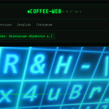
COFFEE—WEB
v4.0 // eu-1
ervices
/english
/telegram
lobs: безопасная обработка з…