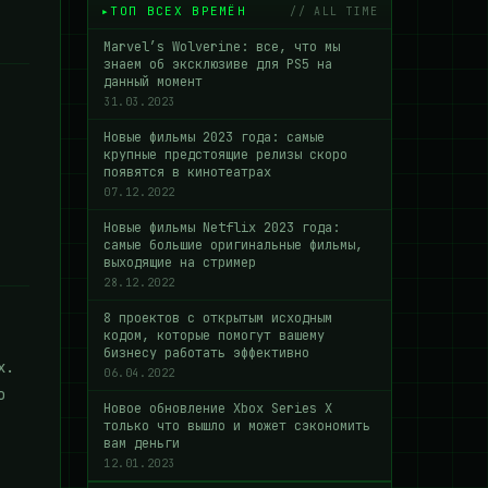
ТОП ВСЕХ ВРЕМЁН
// ALL TIME
Marvel’s Wolverine: все, что мы
знаем об эксклюзиве для PS5 на
данный момент
31.03.2023
Новые фильмы 2023 года: самые
крупные предстоящие релизы скоро
появятся в кинотеатрах
07.12.2022
Новые фильмы Netflix 2023 года:
самые большие оригинальные фильмы,
выходящие на стример
28.12.2022
8 проектов с открытым исходным
кодом, которые помогут вашему
бизнесу работать эффективно
х.
06.04.2022
о
Новое обновление Xbox Series X
только что вышло и может сэкономить
вам деньги
12.01.2023