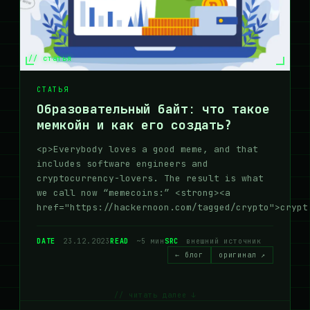
// статья
СТАТЬЯ
Образовательный байт: что такое
мемкойн и как его создать?
<p>Everybody loves a good meme, and that
includes software engineers and
cryptocurrency-lovers. The result is what
we call now “memecoins:” <strong><a
href="https://hackernoon.com/tagged/crypto">crypt
DATE
23.12.2023
READ
~5 мин
SRC
внешний источник
← блог
оригинал ↗
// читать далее ↓