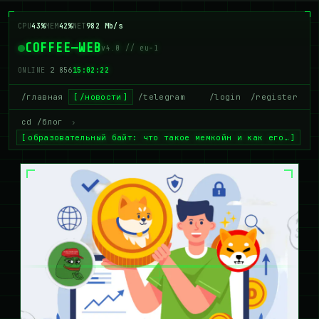
CPU
43%
MEM
42%
NET
982 Mb/s
COFFEE—WEB
v4.0 // eu-1
ONLINE
2 856
15:02:23
/главная
/новости
/telegram
/login
/register
cd /блог
›
образовательный байт: что такое мемкойн и как его…