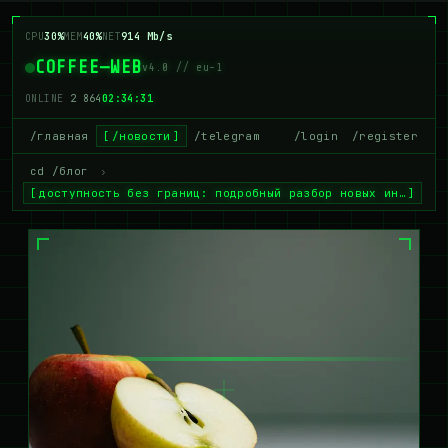
CPU
30%
MEM
40%
NET
914 Mb/s
COFFEE—WEB
v4.0 // eu-1
ONLINE
2 864
02:34:31
/главная
/новости
/telegram
/login
/register
cd /блог
›
доступность без границ: подробный разбор новых ин…