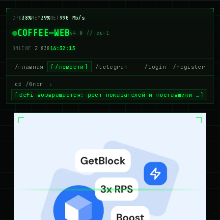
CPU
38%
MEM
39%
NET
990 Mb/s
COFFEE—WEB
v4.0 // eu-1
ONLINE
2 838
16:32:14
/главная
/новости
/telegram
/login
/register
cd /блог
›
defi возвращается: рост показателей и поставщики …