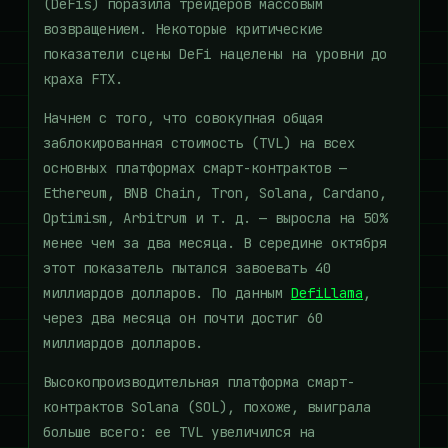
(DeFis) поразила трейдеров массовым
возвращением. Некоторые критические
показатели сцены DeFi нацелены на уровни до
краха FTX.
Начнем с того, что совокупная общая
заблокированная стоимость (TVL) на всех
основных платформах смарт-контрактов —
Ethereum, BNB Chain, Tron, Solana, Cardano,
Optimism, Arbitrum и т. д. — выросла на 50%
менее чем за два месяца. В середине октября
этот показатель пытался завоевать 40
миллиардов долларов. По данным
DefiLlama
,
через два месяца он почти достиг 60
миллиардов долларов.
Высокопроизводительная платформа смарт-
контрактов Solana (SOL), похоже, выиграла
больше всего: ее TVL увеличился на