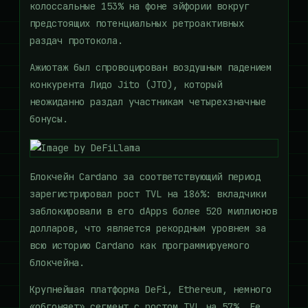
колоссальные 153% на фоне эйфории вокруг
предстоящих потенциальных ретроактивных
раздач протокола.
Ажиотаж был спровоцирован воздушным падением
конкурента Лидо Jito (JTO), который
неожиданно раздал участникам четырехзначные
бонусы.
Блокчейн Cardano за соответствующий период
зарегистрировал рост TVL на 186%: вкладчики
заблокировали в его dApps более 520 миллионов
долларов, что является рекордным уровнем за
всю историю Cardano как программируемого
блокчейна.
Крупнейшая платформа DeFi, Ethereum, немного
«обгоняет» сегмент с ростом TVL на 57%. Ее