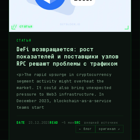
// статья
СТАТЬЯ
DeFi возвращается: рост
показателей и поставщики узлов
RPC решают проблемы с трафиком
<p>The rapid upsurge in cryptocurrency
segment activity might overheat the
market. It could also bring unexpected
pressure to Web3 infrastructure. In
December 2023, blockchain-as-a-service
teams start
DATE
23.12.2023
READ
~5 мин
SRC
внешний источник
← блог
оригинал ↗