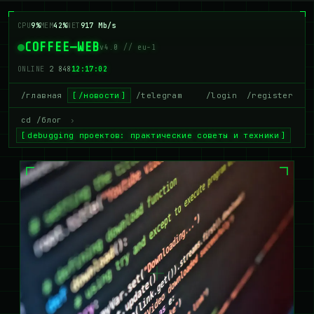
CPU
9%
MEM
40%
NET
927 Mb/s
COFFEE—WEB
v4.0 // eu-1
ONLINE
2 842
12:17:03
/главная
/новости
/telegram
/login
/register
cd /блог
›
debugging проектов: практические советы и техники