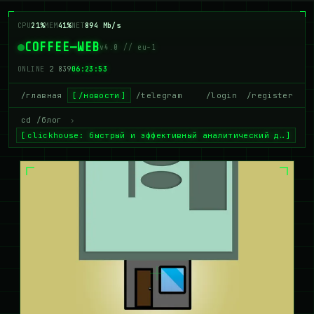
CPU
20%
MEM
41%
NET
919 Mb/s
COFFEE—WEB
v4.0 // eu-1
ONLINE
2 842
06:23:54
/главная
/новости
/telegram
/login
/register
cd /блог
›
clickhouse: быстрый и эффективный аналитический д…