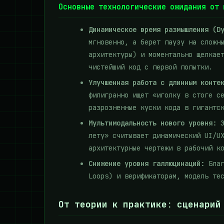
Основные технологические ожидания от 
Динамическое время размышления (D
мгновенно, а берет паузу на сложн
архитектуры) и моментально щелкае
чистейший код с первой попытки.
Улучшенная работа с длинным конте
филигранно ищет «иголку в стоге с
разрозненные куски кода в гигантс
Мультимодальность нового уровня:
З
лету» считывает динамический UI/U
архитектурные чертежи в рабочий к
Снижение уровня галлюцинаций:
Благ
Loops) и верификаторам, модель те
От теории к практике: сценарий