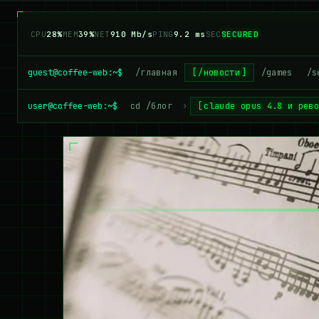
CPU
34%
MEM
38%
NET
898 Mb/s
PING
9.2 ms
SEC
SECURED
guest@coffee-web:~$
/главная
/новости
/games
/s
user@coffee-web:~$
cd /блог
›
claude opus 4.8 и рев