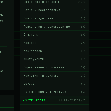
то
Экономика и финансы
(107)
Наука и исследования
(74)
ию
Спорт и здоровье
(55)
ку
Психология и саморазвитие
(50)
Стартапы
(39)
Карьера
(29)
hackernoon
(24)
й
н
Инструменты
(24)
Образование и обучение
(20)
же
Маркетинг и реклама
(18)
DevOps
(7)
Путешествия и lifestyle
(6)
SITE STATS
// LIVEINTERNET