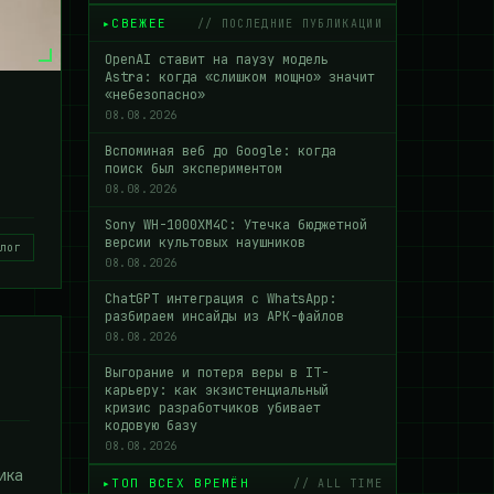
СВЕЖЕЕ
// ПОСЛЕДНИЕ ПУБЛИКАЦИИ
OpenAI ставит на паузу модель
Astra: когда «слишком мощно» значит
«небезопасно»
08.08.2026
Вспоминая веб до Google: когда
поиск был экспериментом
08.08.2026
Sony WH-1000XM4C: Утечка бюджетной
версии культовых наушников
лог
08.08.2026
ChatGPT интеграция с WhatsApp:
разбираем инсайды из APK-файлов
08.08.2026
Выгорание и потеря веры в IT-
карьеру: как экзистенциальный
кризис разработчиков убивает
кодовую базу
08.08.2026
ика
ТОП ВСЕХ ВРЕМЁН
// ALL TIME