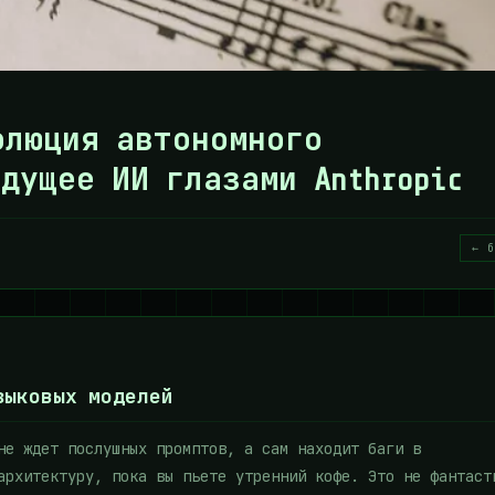
волюция автономного
дущее ИИ глазами Anthropic
← б
зыковых моделей
не ждет послушных промптов, а сам находит баги в
архитектуру, пока вы пьете утренний кофе. Это не фантаст