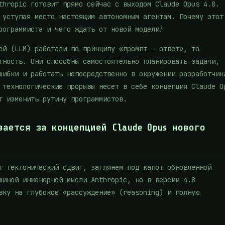
thropic готовит прямо сейчас с выходом Claude Opus 4.8.
 уступая место настоящим автономным агентам. Почему этот
рограммиста и чего ждать от новой модели?
ей (LLM) работали по принципу «промпт — ответ», то
тность. Они способны самостоятельно планировать задачи,
шибки и работать непосредственно в окружении разработчик
 технологические прорывы несет в себе концепция Claude O
т изменить рутину программистов.
вается за концепцией Claude Opus нового
т тектонический сдвиг, заглянем под капот обновленной
шиной инженерной мысли Anthropic, но в версии 4.8
вку на глубокое «рассуждение» (reasoning) и полную