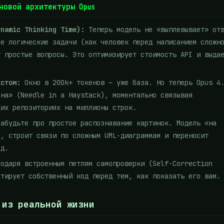
новой архитектуры Opus
ynamic Thinking Time):
Теперь модель не «выплевывает» от
ые логические задачи (как человек перед написанием сложн
т простые вопросы. Это оптимизирует стоимость API и выда
кстом:
Окно в 200k+ токенов — уже база. Но теперь Opus 4
ена» (Needle in a Haystack), моментально связывая
ких репозиториях на миллионы строк.
абудьте про простое распознавание картинок. Модель «на
X, строит связи по сложным UML-диаграммам и переносит
од.
одаря встроенным петлям самопроверки (Self-Correction
стирует собственный код перед тем, как показать его вам.
 из реальной жизни