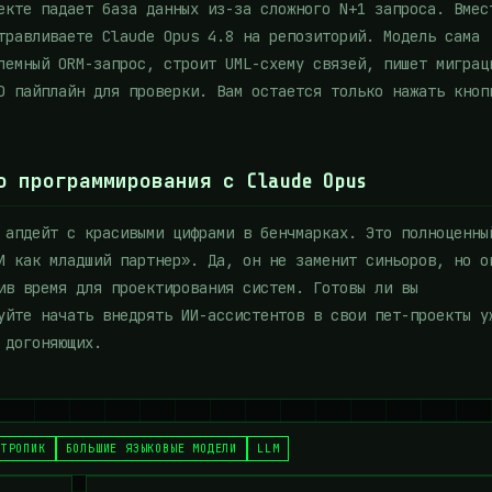
екте падает база данных из-за сложного N+1 запроса. Вмес
травливаете Claude Opus 4.8 на репозиторий. Модель сама
лемный ORM-запрос, строит UML-схему связей, пишет миграц
D пайплайн для проверки. Вам остается только нажать кноп
о программирования с Claude Opus
 апдейт с красивыми цифрами в бенчмарках. Это полноценны
И как младший партнер». Да, он не заменит синьоров, но о
ив время для проектирования систем. Готовы ли вы
уйте начать внедрять ИИ-ассистентов в свои пет-проекты у
 догоняющих.
НТРОПИК
БОЛЬШИЕ ЯЗЫКОВЫЕ МОДЕЛИ
LLM