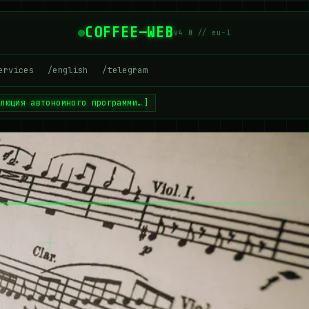
COFFEE—WEB
v4.0 // eu-1
ervices
/english
/telegram
олюция автономного программи…