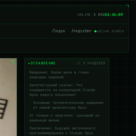
ONLINE
2 850
22:43:10
/login
/register
●
uplink stable
ОГЛАВЛЕНИЕ
// 5 РАЗДЕЛОВ
Введение: Новая веха в гонке
языковых моделей
Архитектурный скачок: Что
скрывается за концепцией Claude
Opus нового поколения?
Основные технологические ожидания
от новой архитектуры Opus
От теории к практике: сценарий из
реальной жизни
Заключение: Будущее автономного
программирования с Claude Opus