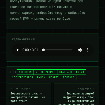
обслуживания. Какая из идей кажется вам
наиболее жизнеспособной? Пишите в
комментариях, выбирайте нишу и собирайте
первый MVP — рынок ждать не будет!
АУДИО-ВЕРСИЯ
ТЕГИ
АВТОПРОМ
ИТ-ИНДУСТРИЯ
СТАРТАПЫ
КИТАЙ
ЭЛЕКТРОМОБИЛИ
РЫНОК
REDDIT
ПЕРЕВОД
← предыдущая
следующая →
Безопасность смарт-
Эволюция зарядной
контрактов сложна, но
инфраструктуры США:
того стоит
EVgo интегрирует
суперчарджеры Tesla V4