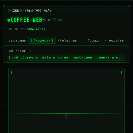
CPU
35%
MEM
42%
NET
990 Mb/s
COFFEE—WEB
v4.0 // eu-1
ONLINE
2 838
04:48:29
/главная
/новости
/telegram
/login
/register
cd /блог
›
byd обогнала tesla в китае: разбираем причины и п…