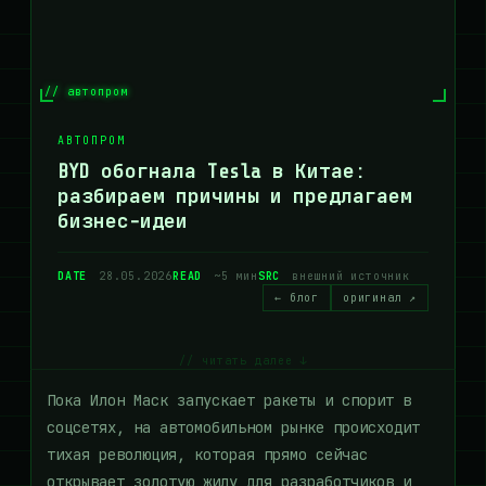
// автопром
АВТОПРОМ
BYD обогнала Tesla в Китае:
разбираем причины и предлагаем
бизнес-идеи
DATE
28.05.2026
READ
~5 мин
SRC
внешний источник
← блог
оригинал ↗
// читать далее ↓
Пока Илон Маск запускает ракеты и спорит в
соцсетях, на автомобильном рынке происходит
тихая революция, которая прямо сейчас
открывает золотую жилу для разработчиков и