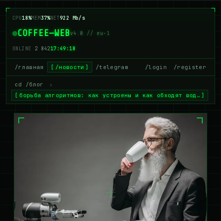
CPU
18%
MEM
36%
NET
918 Mb/s
COFFEE—WEB
v4.0 // eu-1
ONLINE
2 842
17:49:19
/главная
/новости
/telegram
/login
/register
cd /блог
›
борьба алгоритмов: как устроены и как обходят вод…