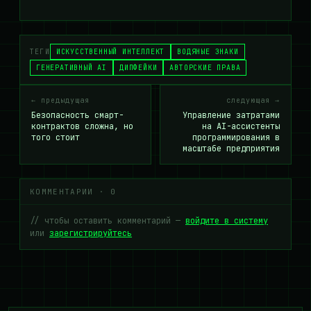
ТЕГИ
ИСКУССТВЕННЫЙ ИНТЕЛЛЕКТ
ВОДЯНЫЕ ЗНАКИ
ГЕНЕРАТИВНЫЙ AI
ДИПФЕЙКИ
АВТОРСКИЕ ПРАВА
← предыдущая
следующая →
Безопасность смарт-
Управление затратами
контрактов сложна, но
на AI-ассистенты
того стоит
программирования в
масштабе предприятия
КОММЕНТАРИИ · 0
// чтобы оставить комментарий —
войдите в систему
или
зарегистрируйтесь