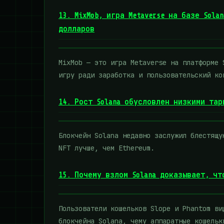
13. MixMob, игра Metaverse на базе Sol
долларов
MixMob — это игра Metaverse на платформе 
игру ради заработка и пользовательский ко
14. Рост Solana обусловлен низкими тар
Блокчейн Solana недавно заслужил блестящу
NFT лучше, чем Ethereum.
15. Почему взлом Solana доказывает, ч
Пользователи кошельков Slope и Phantom ви
блокчейна Solana, чему аппаратные кошельк