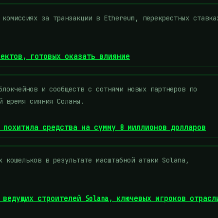
 комиссиях за транзакции в Ethereum, перекрестных ставка
оектов, готовых оказать влияние
блокчейнов и сообществ с сотнями новых партнеров по
й время сияния Соланы.
a похитила средства на сумму 8 миллионов долларов
х кошельков в результате масштабной атаки Solana,
а ведущих строителей Solana, ключевых игроков отрасл