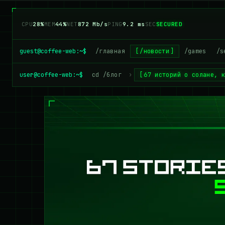
CPU
25%
MEM
44%
NET
857 Mb/s
PING
9.2 ms
SEC
SECURED
guest@coffee-web:~$
/главная
/новости
/games
/s
user@coffee-web:~$
cd /блог
›
67 историй о солане, 