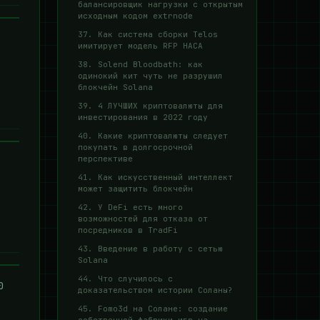
балансировщик нагрузки с открытым
исходным кодом extrnode
37. Как система сборки Telos
имитирует модель RFP НАСА
38. Solend Bloodbath: как
одинокий кит чуть не разрушил
блокчейн Solana
39. 4 ЛУЧШИХ криптовалюты для
инвестирования в 2022 году
40. Какие криптовалюты следует
покупать в долгосрочной
перспективе
41. Как искусственный интеллект
может защитить блокчейн
42. У DeFi есть много
возможностей для отказа от
посредников в TradFi
43. Введение в работу с сетью
Solana
44. Что случилось с
0
доказательством истории Соланы?
45. Fomo3d на Солане: создание