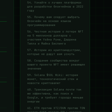
54. Узнайте о лучших платформах
для разработки блокчейнов в 2022
году
55. Почему вам следует выбрать
блокчейн на основе языков
программирования
56. Честная история о потере NFT
на 5 миллионов долларов с
участием Уэйна Руни, Даррена
Тилла и Майка Биспинга
57. Истории из криптоиндустрии,
которые не дадут вам уснуть
58. Создание сообщества вокруг
вашего проекта NFT имеет решающее
значение
59. Solana $SOL Wiki: история
монет, технологический стек и
новости криптовалют
60. Транзакция Solana почти так
же эффективна, как поиск в
Google, и требует гораздо меньше
энергии
61. ETH против XTZ/DUN против TON