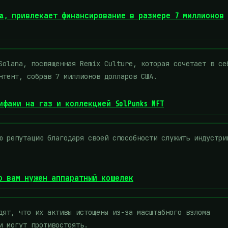
ana, привлекает финансирование в размере 7 миллионов
Solana, посвященная Remix Culture, которая сочетает в се
нтент, собрав 7 миллионов долларов США.
ифами на газ и коллекцией SolPunks NFT
ю репутацию благодаря своей способности служить индустри
то вам нужен аппаратный кошелек
дят, что их активы истощены из-за масштабного взлома
и могут противостоять.