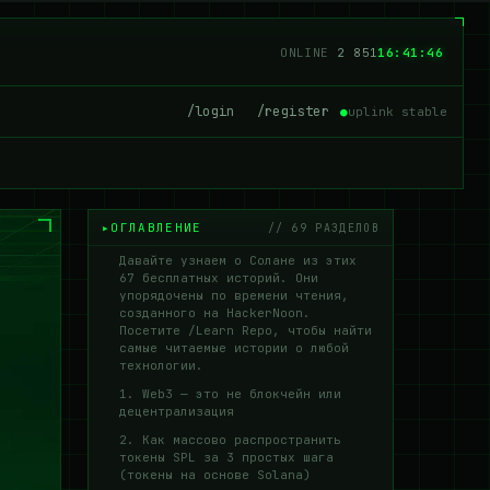
ONLINE
2 856
16:41:48
/login
/register
●
uplink stable
ОГЛАВЛЕНИЕ
// 69 РАЗДЕЛОВ
Давайте узнаем о Солане из этих
67 бесплатных историй. Они
упорядочены по времени чтения,
созданного на HackerNoon.
Посетите /Learn Repo, чтобы найти
самые читаемые истории о любой
технологии.
1. Web3 — это не блокчейн или
децентрализация
2. Как массово распространить
токены SPL за 3 простых шага
(токены на основе Solana)