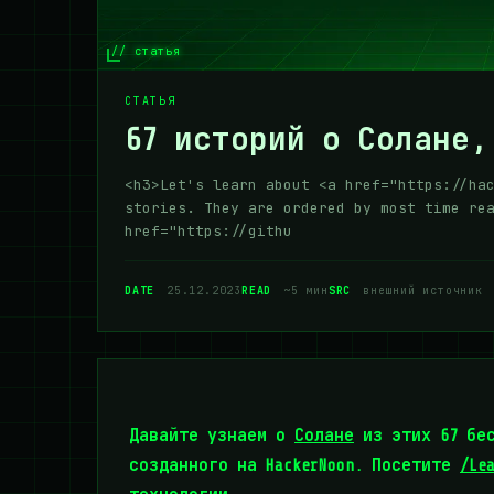
// статья
СТАТЬЯ
67 историй о Солане,
<h3>Let's learn about <a href="https://ha
stories. They are ordered by most time re
href="https://githu
DATE
25.12.2023
READ
~5 мин
SRC
внешний источник
Давайте узнаем о
Солане
из этих 67 бес
созданного на HackerNoon. Посетите
/Le