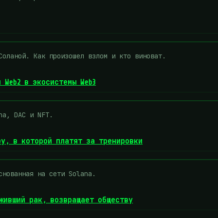
Соланой. Как произошел взлом и кто виноват.
 Web2 в экосистемы Web3
na, DAC и NFT.
ру, в которой платят за тренировки
снованная на сети Solana.
еживший рак, возвращает обществу