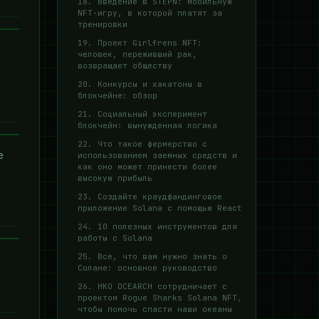
18. Введение в STEPN: мобильную
NFT-игру, в которой платят за
тренировки
19. Проект Girlfrens NFT:
человек, переживший рак,
возвращает обществу
20. Конкурсы и хакатоны в
блокчейне: обзор
21. Социальный эксперимент
блокчейн: вынужденная логика
22. Что такое фермерство с
e
использованием заемных средств и
как оно может принести более
высокую прибыль
23. Создайте краудфандинговое
приложение Solana с помощью React
24. 10 полезных инструментов для
работы с Solana
25. Все, что вам нужно знать о
Солане: основное руководство
26. НКО OCEARCH сотрудничает с
проектом Rogue Sharks Solana NFT,
чтобы помочь спасти наши океаны