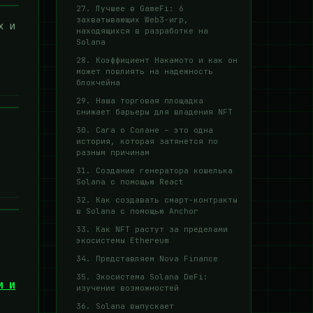
27. Лучшее в GameFi: 6
захватывающих Web3-игр,
х и
находящихся в разработке на
Solana
28. Коэффициент Накамото и как он
может повлиять на надежность
блокчейна
29. Наша торговая площадка
снижает барьеры для владения NFT
30. Сага о Солане – это одна
история, которая затянется по
разным причинам
31. Создание генератора кошелька
Solana с помощью React
32. Как создавать смарт-контракты
в Solana с помощью Anchor
33. Как NFT растут за пределами
экосистемы Ethereum
34. Представляем Nova Finance
35. Экосистема Solana DeFi:
и и
изучение возможностей
36. Solana выпускает