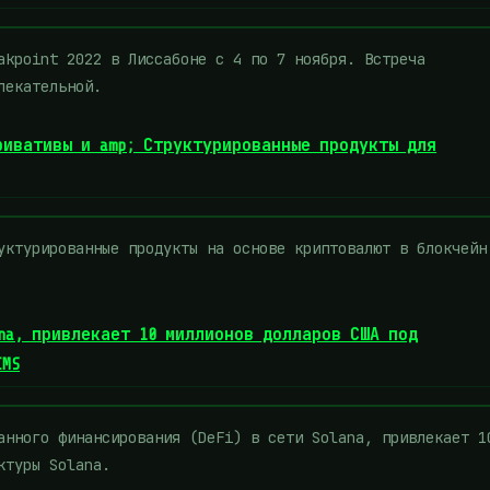
akpoint 2022 в Лиссабоне с 4 по 7 ноября. Встреча
лекательной.
ривативы и amp; Структурированные продукты для
уктурированные продукты на основе криптовалют в блокчейн
lana, привлекает 10 миллионов долларов США под
CMS
анного финансирования (DeFi) в сети Solana, привлекает 1
ктуры Solana.