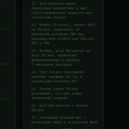
11. Экзотические рынки,
приносящие деривативы и amp;
Структурированные продукты для
экосистемы Solana
12. Hubble Protocol, проект DeFi
на Solana, привлекает 10
миллионов долларов США под
руководством Crypto.com Capital,
DCG и CMS
13. MixMob, игра Metaverse на
базе Solana, привлекает
финансирование в размере
7 миллионов долларов
14. Рост Solana обусловлен
низкими тарифами на газ и
коллекцией SolPunks NFT
15. Почему взлом Solana
доказывает, что вам нужен
аппаратный кошелек
16. Краткий рассказ о взломе
Solana
17. Следующий большой шаг —
интеграция Web2 в экосистемы Web3