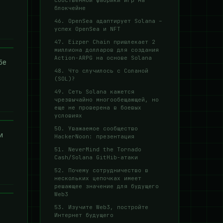
собственной фабрики игр на
блокчейне
46. OpenSea адаптирует Solana –
успех OpenSea и NFT
47. Eizper Chain привлекает 2
миллиона долларов для создания
Action-ARPG на основе Solana
бе
48. Что случилось с Соланой
(SOL)?
49. Сеть Solana кажется
чрезвычайно многообещающей, но
еще не проверена в боевых
условиях
50. Уважаемое сообщество
и
HackerNoon: презентация
51. NeverMind the Tornado
Cash/Solana GitHib-атаки
52. Почему сотрудничество в
нескольких цепочках имеет
решающее значение для будущего
Web3
53. Изучите Web3, постройте
Интернет будущего