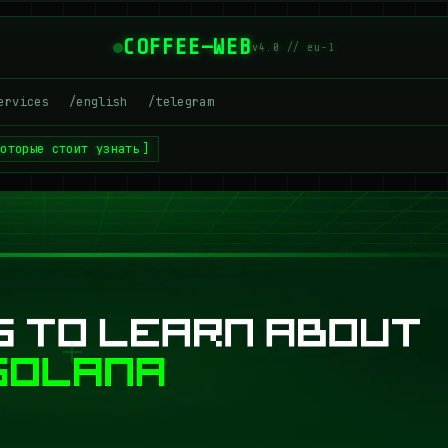
COFFEE—WEB
v4.0 // eu-1
ervices
/english
/telegram
которые стоит узнать