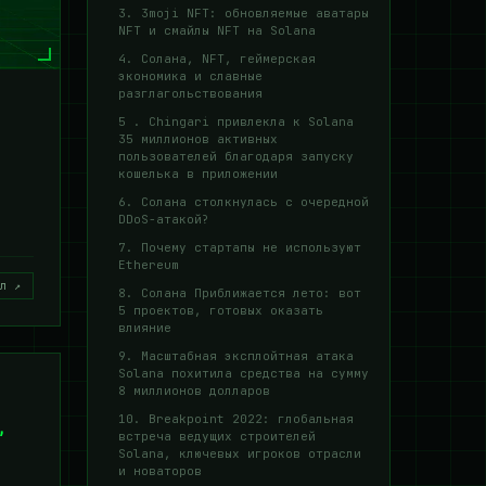
3. 3moji NFT: обновляемые аватары
NFT и смайлы NFT на Solana
4. Солана, NFT, геймерская
экономика и славные
разглагольствования
5 . Chingari привлекла к Solana
35 миллионов активных
пользователей благодаря запуску
кошелька в приложении
6. Солана столкнулась с очередной
DDoS-атакой?
7. Почему стартапы не используют
Ethereum
л ↗
8. Солана Приближается лето: вот
5 проектов, готовых оказать
влияние
9. Масштабная эксплойтная атака
Solana похитила средства на сумму
8 миллионов долларов
10. Breakpoint 2022: глобальная
,
встреча ведущих строителей
Solana, ключевых игроков отрасли
и новаторов