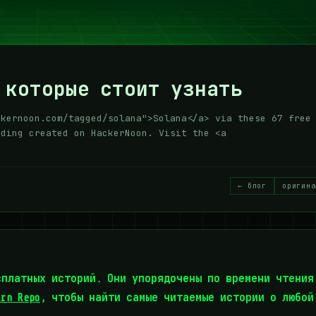
 которые стоит узнать
ckernoon.com/tagged/solana">Solana</a> via these 67 free
ading created on HackerNoon. Visit the <a
← блог
оригина
платных историй. Они упорядочены по времени чтения
arn Repo
, чтобы найти самые читаемые истории о любой