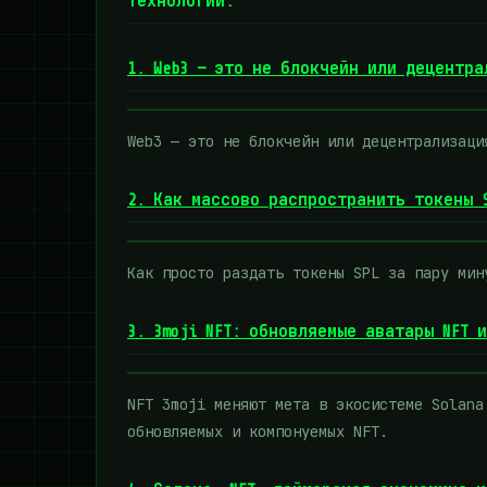
технологии.
1. Web3 — это не блокчейн или децентра
Web3 — это не блокчейн или децентрализаци
2. Как массово распространить токены S
Как просто раздать токены SPL за пару мин
3. 3moji NFT: обновляемые аватары NFT и
NFT 3moji меняют мета в экосистеме Solana
обновляемых и компонуемых NFT.