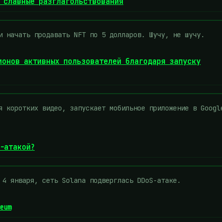
и славные разглагольствования
и начать продавать NFT по 5 долларов. Шучу, не шучу.
лионов активных пользователей благодаря запуску
я коротких видео, запускает мобильное приложение в Googl
S-атакой?
 4 января, сеть Solana подверглась DDoS-атаке.
eum