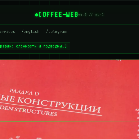
COFFEE—WEB
v4.0 // eu-1
ervices
/english
/telegram
график: сложности и подводны…