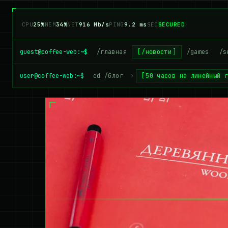
CPU
26%
MEM
33%
NET
900 Mb/s
PING
9.2 ms
SEC
SECURED
guest@coffee-web:~$
/главная
/новости
/games
/s
user@coffee-web:~$
cd /блог
›
50 часов на линейный 