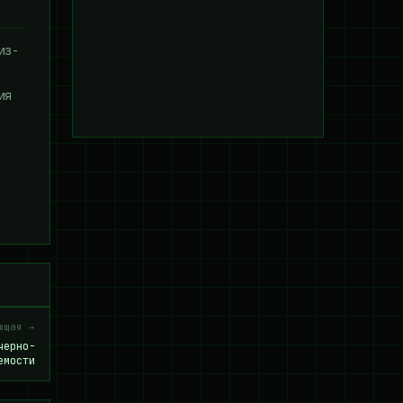
из-
ия
ющая →
черно-
емости