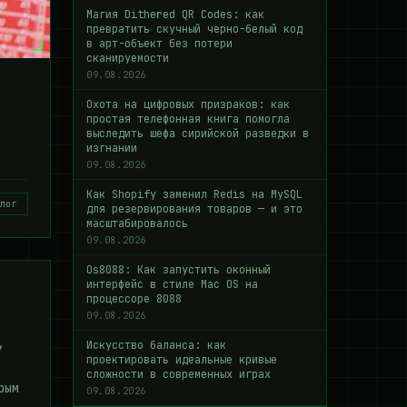
Магия Dithered QR Codes: как
превратить скучный черно-белый код
в арт-объект без потери
сканируемости
09.08.2026
Охота на цифровых призраков: как
простая телефонная книга помогла
выследить шефа сирийской разведки в
изгнании
09.08.2026
Как Shopify заменил Redis на MySQL
лог
для резервирования товаров — и это
масштабировалось
09.08.2026
Os8088: Как запустить оконный
интерфейс в стиле Mac OS на
процессоре 8088
09.08.2026
,
Искусство баланса: как
проектировать идеальные кривые
сложности в современных играх
рым
09.08.2026