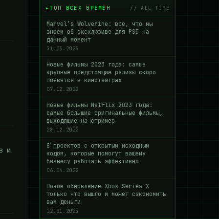
ТОП ВСЕХ ВРЕМЁН
// ALL TIME
Marvel’s Wolverine: все, что мы
знаем об эксклюзиве для PS5 на
данный момент
31.03.2023
Новые фильмы 2023 года: самые
крупные предстоящие релизы скоро
появятся в кинотеатрах
07.12.2022
Новые фильмы Netflix 2023 года:
самые большие оригинальные фильмы,
выходящие на стример
28.12.2022
8 проектов с открытым исходным
в и
кодом, которые помогут вашему
бизнесу работать эффективно
06.04.2022
Новое обновление Xbox Series X
только что вышло и может сэкономить
вам деньги
12.01.2023