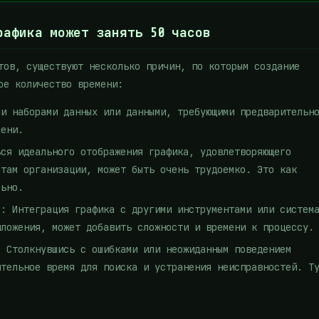
рафика может занять 50 часов
тов, существуют несколько причин, по которым создание
ое количество времени:
ми наборами данных или данными, требующими предварительн
мени.
ься идеального отображения графика, удовлетворяющего
ртам организации, может быть очень трудоемко. Это как
льно.
и
: Интеграция графика с другими инструментами или систем
иложения, может добавить сложности и времени к процессу.
: Столкнувшись с ошибками или неожиданным поведением
ительное время для поиска и устранения неисправностей. Т