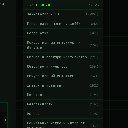
ки
КАТЕГОРИИ
// 24
Технологии и IT
(27893)
Игры, развлечения и хобби
(4842)
Разработка
(308)
Искусственный интеллект и
(294)
будущее
Бизнес и предпринимательство
(273)
Общество и культура
(244)
Искусственный интеллект
(240)
Дизайн и креатив
(202)
Новости
(174)
Безопасность
(138)
Железо
(126)
title('Линейный график')plt.xlabel('X')plt.ylabel('Y')pl
Социальные медиа и интернет-
(107)