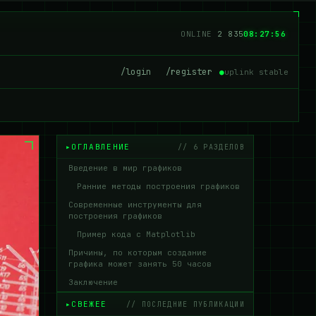
ONLINE
2 835
08:27:57
/login
/register
●
uplink stable
ОГЛАВЛЕНИЕ
// 6 РАЗДЕЛОВ
Введение в мир графиков
Ранние методы построения графиков
Современные инструменты для
построения графиков
Пример кода с Matplotlib
Причины, по которым создание
графика может занять 50 часов
Заключение
СВЕЖЕЕ
// ПОСЛЕДНИЕ ПУБЛИКАЦИИ