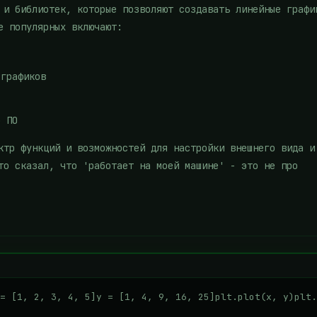
 и библиотек, которые позволяют создавать линейные графи
е популярных включают:
 графиков
о ПО
ктр функций и возможностей для настройки внешнего вида и
то сказал, что 'работает на моей машине' - это не про
= [1, 2, 3, 4, 5]y = [1, 4, 9, 16, 25]plt.plot(x, y)plt.