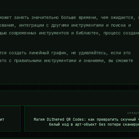
может занять значительно больше времени, чем ожидается, 
ования, интеграции с другими инструментами и поиска и
щью современных инструментов и библиотек, процесс создан
тся создать линейный график, не удивляйтесь, если это
ато с правильными инструментами и знаниями, вы сможете
следу
ит
Магия Dithered QR Codes: как превратить скучный 
белый код в арт-объект без потери сканиру