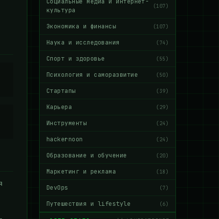
Социальные медиа и интернет-
(107)
культура
Экономика и финансы
(107)
Наука и исследования
(74)
Спорт и здоровье
(55)
Психология и саморазвитие
(50)
Стартапы
(39)
Карьера
(29)
Инструменты
(24)
hackernoon
(24)
Образование и обучение
(20)
Маркетинг и реклама
(18)
я
DevOps
(7)
Путешествия и lifestyle
(6)