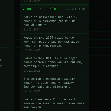
08.08.2026
ТОП ВСЕХ ВРЕМЁН
// ALL TIME
Marvel’s Wolverine: все, что мы
знаем об эксклюзиве для PS5 на
данный момент
31.03.2023
Новые фильмы 2023 года: самые
крупные предстоящие релизы скоро
появятся в кинотеатрах
07.12.2022
Новые фильмы Netflix 2023 года:
ть
самые большие оригинальные фильмы,
ов,
выходящие на стример
28.12.2022
8 проектов с открытым исходным
кодом, которые помогут вашему
бизнесу работать эффективно
06.04.2022
Новое обновление Xbox Series X
только что вышло и может сэкономить
вам деньги