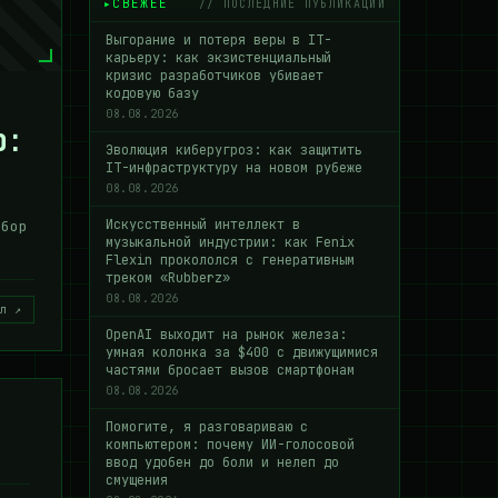
СВЕЖЕЕ
// ПОСЛЕДНИЕ ПУБЛИКАЦИИ
Выгорание и потеря веры в IT-
карьеру: как экзистенциальный
кризис разработчиков убивает
кодовую базу
08.08.2026
ю:
Эволюция киберугроз: как защитить
IT-инфраструктуру на новом рубеже
08.08.2026
Искусственный интеллект в
збор
музыкальной индустрии: как Fenix
Flexin прокололся с генеративным
треком «Rubberz»
08.08.2026
л ↗
OpenAI выходит на рынок железа:
умная колонка за $400 с движущимися
частями бросает вызов смартфонам
08.08.2026
Помогите, я разговариваю с
компьютером: почему ИИ-голосовой
ввод удобен до боли и нелеп до
смущения