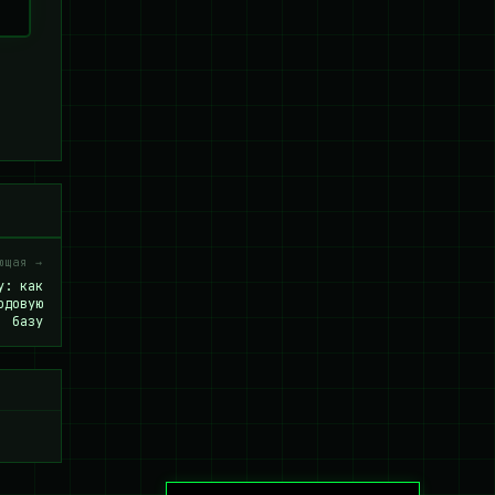
ющая →
у: как
одовую
базу