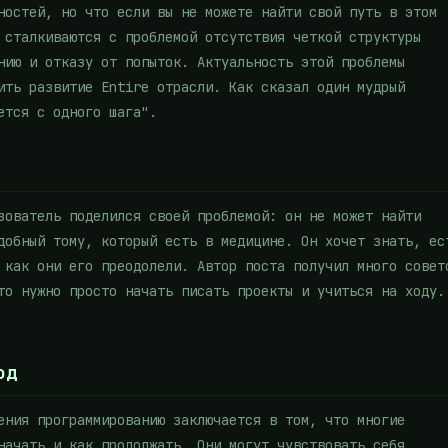
ностей, но что если вы не можете найти свой путь в этом
 сталкиваются с проблемой отсутствия четкой структуры
нию и отказу от попыток. Актуальность этой проблемы
ить развитие Entire отрасли. Как сказал один мудрый
ется с одного шага".
зователь поделился своей проблемой: он не может найти
добный тому, который есть в медицине. Он хочет знать, ес
 как они его преодолели. Автор поста получил много совет
то нужно просто начать писать проекты и учиться на ходу.
од
ения программированию заключается в том, что многие
начать и как продолжать. Они могут чувствовать себя