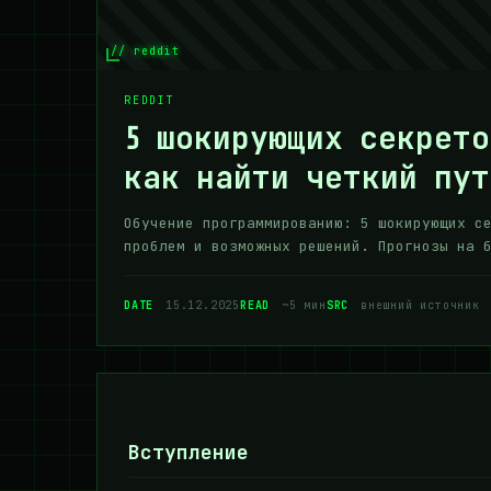
// reddit
REDDIT
5 шокирующих секрето
как найти четкий пут
Обучение программированию: 5 шокирующих с
проблем и возможных решений. Прогнозы на 
DATE
15.12.2025
READ
~5 мин
SRC
внешний источник
Вступление