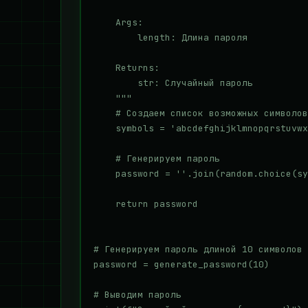
    Args:

        length: Длина пароля

    Returns:

        str: Случайный пароль

    """

    # Создаем список возможных символов

    symbols = 'abcdefghijklmnopqrstuvwx
    # Генерируем пароль

    password = ''.join(random.choice(sy
    return password

# Генерируем пароль длиной 10 символов

password = generate_password(10)

# Выводим пароль
