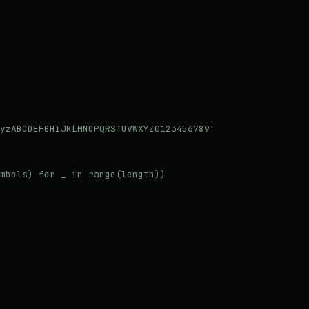
yzABCDEFGHIJKLMNOPQRSTUVWXYZ0123456789'

mbols) for _ in range(length))
