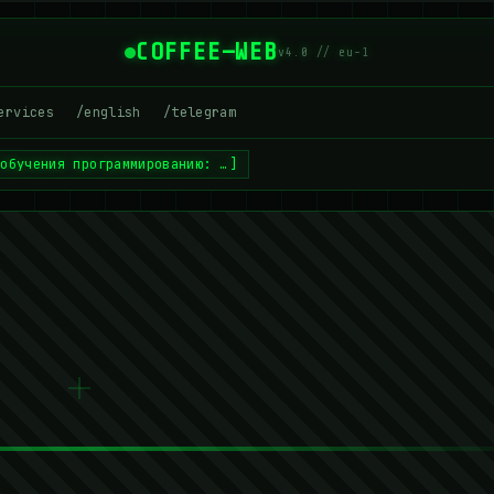
COFFEE—WEB
v4.0 // eu-1
ervices
/english
/telegram
 обучения программированию: …