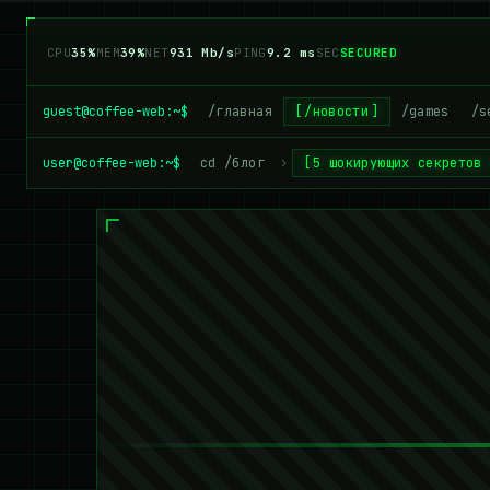
CPU
37%
MEM
41%
NET
956 Mb/s
PING
9.2 ms
SEC
SECURED
guest@coffee-web:~$
/главная
/новости
/games
/s
user@coffee-web:~$
cd /блог
›
5 шокирующих секретов