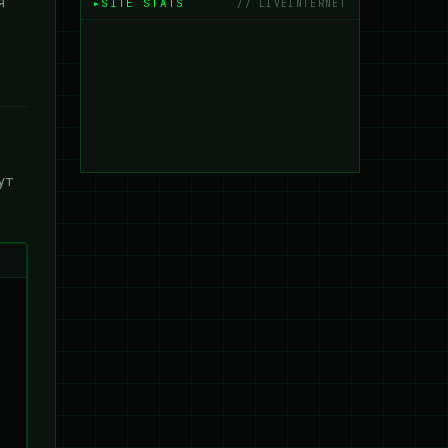
я
SITE STATS
// LIVEINTERNET
ут