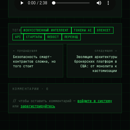
ТЕГИ
ИСКУССТВЕННЫЙ ИНТЕЛЛЕКТ
ТОКЕНЫ AI
ОПЕНСЕТ
API
СТАРТАПЫ
REDDIT
ПЕРЕВОД
← предыдущая
следующая →
Безопасность смарт-
Эволюция архитектуры
контрактов сложна, но
брокерских платформ в
того стоит
США: от монолита к
кастомизации
КОММЕНТАРИИ · 0
// чтобы оставить комментарий —
войдите в систему
или
зарегистрируйтесь