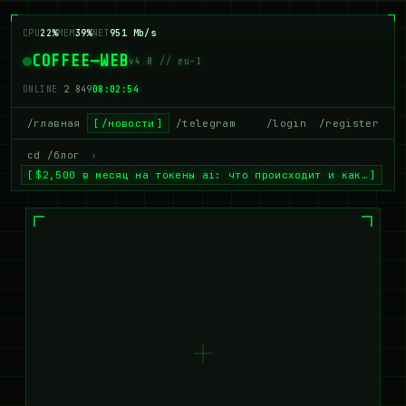
CPU
23%
MEM
38%
NET
978 Mb/s
COFFEE—WEB
v4.0 // eu-1
ONLINE
2 842
08:02:55
/главная
/новости
/telegram
/login
/register
cd /блог
›
$2,500 в месяц на токены ai: что происходит и как…