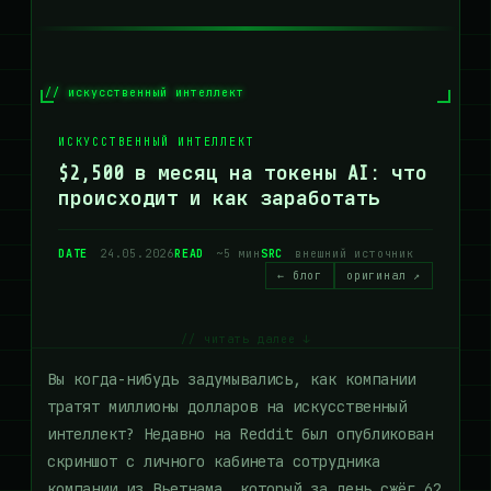
// искусственный интеллект
ИСКУССТВЕННЫЙ ИНТЕЛЛЕКТ
$2,500 в месяц на токены AI: что
происходит и как заработать
DATE
24.05.2026
READ
~5 мин
SRC
внешний источник
← блог
оригинал ↗
// читать далее ↓
Вы когда-нибудь задумывались, как компании
тратят миллионы долларов на искусственный
интеллект? Недавно на Reddit был опубликован
скриншот с личного кабинета сотрудника
компании из Вьетнама, который за день сжёг 62