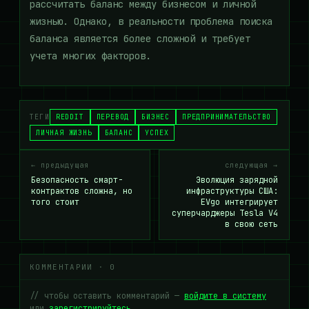
рассчитать баланс между бизнесом и личной
жизнью. Однако, в реальности проблема поиска
баланса является более сложной и требует
учета многих факторов.
ТЕГИ
REDDIT
ПЕРЕВОД
БИЗНЕС
ПРЕДПРИНИМАТЕЛЬСТВО
ЛИЧНАЯ ЖИЗНЬ
БАЛАНС
УСПЕХ
← предыдущая
следующая →
Безопасность смарт-
Эволюция зарядной
контрактов сложна, но
инфраструктуры США:
того стоит
EVgo интегрирует
суперчарджеры Tesla V4
в свою сеть
КОММЕНТАРИИ · 0
// чтобы оставить комментарий —
войдите в систему
или
зарегистрируйтесь