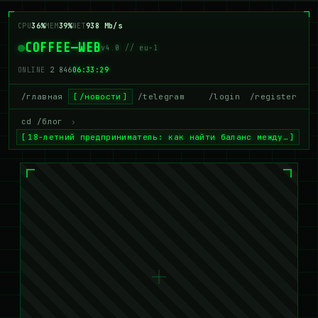
CPU
38%
MEM
37%
NET
928 Mb/s
COFFEE—WEB
v4.0 // eu-1
ONLINE
2 848
06:33:30
/главная
/новости
/telegram
/login
/register
cd /блог
›
18-летний предприниматель: как найти баланс между…