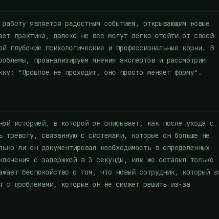
 работу является радостным событием, открывающим новые
ает практика, далеко не все могут легко отойти от своей
ой глубокие психологические и профессиональные корни. В
роблемы, проанализируем мнения экспертов и рассмотрим
кку: "Прошлое не проходит, оно просто меняет форму".
ной историей, в которой он описывает, как после ухода с
ь тревогу, связанную с системами, которые он больше не
льно ли он документировал необходимость в определенных
ключения с задержкой в 3 секунды, или же оставил только
ажает беспокойство о том, что новый сотрудник, который в
я с проблемами, которые он не сможет решить из-за