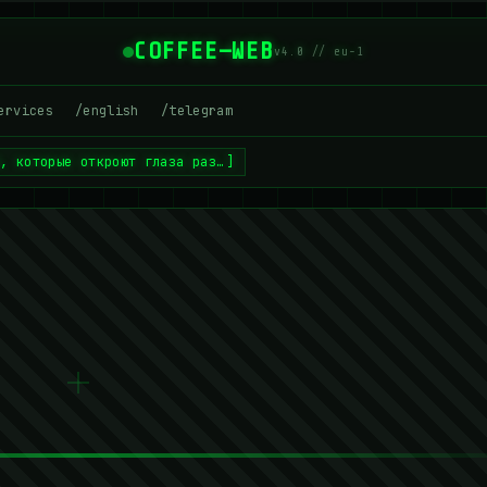
COFFEE—WEB
v4.0 // eu-1
ervices
/english
/telegram
в, которые откроют глаза раз…