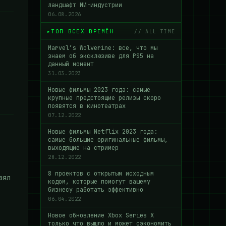
ландшафт ИИ-индустрии
06.08.2026
ТОП ВСЕХ ВРЕМЁН
// ALL TIME
Marvel’s Wolverine: все, что мы
знаем об эксклюзиве для PS5 на
данный момент
31.03.2023
Новые фильмы 2023 года: самые
крупные предстоящие релизы скоро
появятся в кинотеатрах
07.12.2022
Новые фильмы Netflix 2023 года:
самые большие оригинальные фильмы,
выходящие на стример
28.12.2022
8 проектов с открытым исходным
зял
кодом, которые помогут вашему
бизнесу работать эффективно
06.04.2022
Новое обновление Xbox Series X
только что вышло и может сэкономить