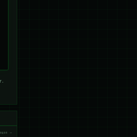
т.
ющая →