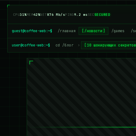
CPU
35%
MEM
42%
NET
860 Mb/s
PING
9.2 ms
SEC
SECURED
guest@coffee-web:~$
/главная
/новости
/games
/s
user@coffee-web:~$
cd /блог
›
10 шокирующих секрето