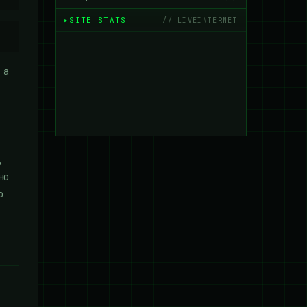
SITE STATS
// LIVEINTERNET
 а
,
но
о