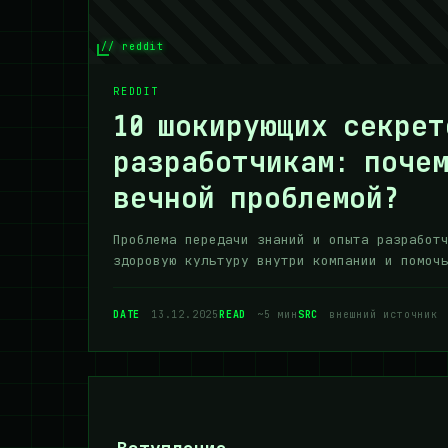
// reddit
REDDIT
10 шокирующих секрет
разработчикам: почем
вечной проблемой?
Проблема передачи знаний и опыта разработ
здоровую культуру внутри компании и помоч
DATE
13.12.2025
READ
~5 мин
SRC
внешний источник