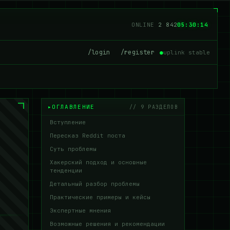
ONLINE
2 840
05:30:15
/login
/register
●
uplink stable
ОГЛАВЛЕНИЕ
// 9 РАЗДЕЛОВ
Вступление
Пересказ Reddit поста
Суть проблемы
Хакерский подход и основные
тенденции
Детальный разбор проблемы
Практические примеры и кейсы
Экспертные мнения
Возможные решения и рекомендации