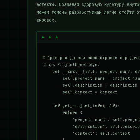
аспекты. Создавая здоровую культуру внутр
можем помочь разработчикам легче отойти о
вызовах.
# Пример кода для демонстрации передачи
class ProjectKnowledge:

    def __init__(self, project_name, de
        self.project_name = project_nam
        self.description = description

        self.context = context

    def get_project_info(self):

        return {

            'project_name': self.projec
            'description': self.descrip
            'context': self.context
