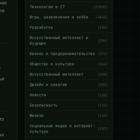
как
Технологии и IT
(27893)
ли
Игры, развлечения и хобби
(4840)
Разработка
(301)
Искусственный интеллект и
(294)
будущее
Бизнес и предпринимательство
(273)
Общество и культура
(244)
.
Искусственный интеллект
(230)
ья
Дизайн и креатив
(202)
Новости
(166)
Безопасность
(133)
Железо
(121)
то
Социальные медиа и интернет-
(107)
культура
ых