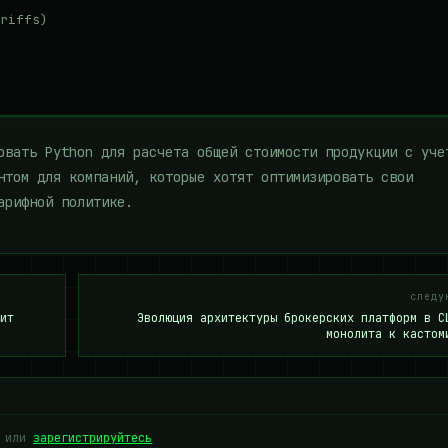
riffs)

овать Python для расчета общей стоимости продукции с уче
нтом для компаний, которые хотят оптимизировать свои
арифной политике.
следу
ит
Эволюция архитектуры брокерских платформ в С
монолита к кастом
или
зарегистрируйтесь