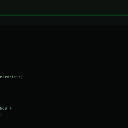
m(tariffs)

500])

)
