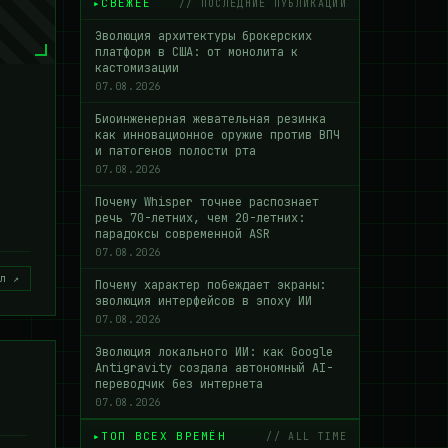
СВЕЖЕЕ
// ПОСЛЕДНИЕ ПУБЛИКАЦИИ
Эволюция архитектуры брокерских
платформ в США: от монолита к
кастомизации
07.08.2026
Биоинженерная жевательная резинка
как инновационное оружие против ВПЧ
и патогенов полости рта
07.08.2026
Почему Whisper точнее распознает
й
речь 70-летних, чем 20-летних:
парадоксы современной ASR
07.08.2026
л ↗
Почему характер побеждает экраны:
эволюция интерфейсов в эпоху ИИ
07.08.2026
Эволюция локального ИИ: как Google
Antigravity создала автономный AI-
переводчик без интернета
07.08.2026
ТОП ВСЕХ ВРЕМЁН
// ALL TIME