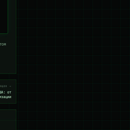
том
ющая →
ША: от
изации