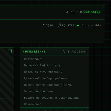
ONLINE
2 879
03:14:51
/login
/register
●
uplink stable
ОГЛАВЛЕНИЕ
// 8 РАЗДЕЛОВ
Вступление
Пересказ Reddit поста
Пересказ сути проблемы
Детальный разбор проблемы
Практические примеры и кейсы
Экспертные мнения
Возможные решения и рекомендации
Заключение