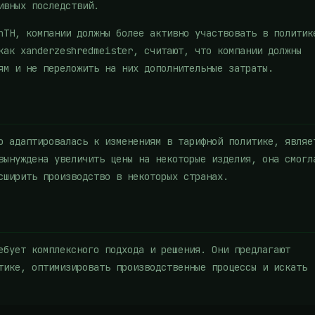
ивных последствий.
nTH, компании должны более активно участвовать в политик
как xanderzeshredmeister, считают, что компании должны
ям и не переложить на них дополнительные затраты.
о адаптировалась к изменениям в тарифной политике, являе
вынуждена увеличить цены на некоторые изделия, она смогл
сширить производство в некоторых странах.
ебует комплексного подхода и решения. Они предлагают
тике, оптимизировать производственные процессы и искать