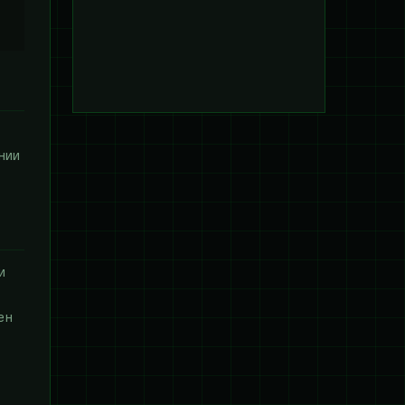
нии
и
ен