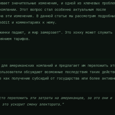
ивает значительные изменения, и одной из ключевых пробле
компании. Этот вопрос стал особенно актуальным после
на эти изменения. В данной статье мы рассмотрим подробны
eddit и комментариях к нему.
жинки падают, и мир замерзает". Это хокку может служить
иянием тарифов.
 для американских компаний и предлагает им переложить эт
ользователи обсуждают возможные последствия таких действ
е как получение субсидий от государства или более активн
то переложить эти затраты на американцев, за это они и
 это ускорит смену электората."