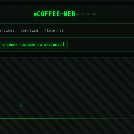
COFFEE—WEB
v4.0 // eu-1
ervices
/english
/telegram
о влиянии тарифов на америка…