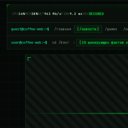
CPU
42%
MEM
39%
NET
943 Mb/s
PING
9.2 ms
SEC
SECURED
guest@coffee-web:~$
/главная
/новости
/games
/s
user@coffee-web:~$
cd /блог
›
10 шокирующих фактов 