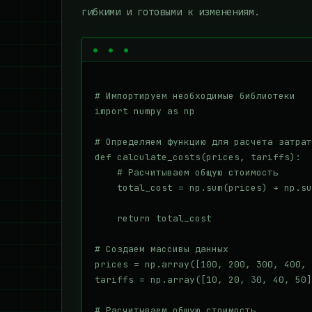
гибкими и готовыми к изменениям.
# Импортируем необходимые библиотеки

import numpy as np

# Определяем функцию для расчета затрат

def calculate_costs(prices, tariffs):

    # Расчитываем общую стоимость

    total_cost = np.sum(prices) + np.su
    return total_cost

# Создаем массивы данных

prices = np.array([100, 200, 300, 400, 
tariffs = np.array([10, 20, 30, 40, 50]
# Расчитываем общую стоимость
