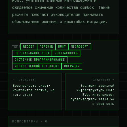
Rust, учитывая влияние ИИ‑поддержки и
ожидаемое снижение количества ошибок. Такие
расчёты помогают руководителям принимать
обоснованные решения о масштабах миграции.
ТЕГИ
REDDIT
ПЕРЕВОД
RUST
MICROSOFT
ПЕРЕПИСЫВАНИЕ КОДА
БЕЗОПАСНОСТЬ
СИСТЕМНОЕ ПРОГРАММИРОВАНИЕ
ИСКУССТВЕННЫЙ ИНТЕЛЛЕКТ
МИГРАЦИЯ
← предыдущая
следующая →
Безопасность смарт-
Эволюция зарядной
контрактов сложна, но
инфраструктуры США:
того стоит
EVgo интегрирует
суперчарджеры Tesla V4
в свою сеть
КОММЕНТАРИИ · 0