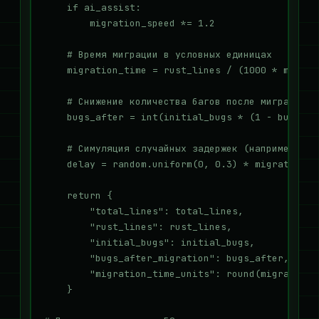
    if ai_assist:

        migration_speed *= 1.2

    # Время миграции в условных единицах

    migration_time = rust_lines / (1000 * migrati
    # Снижение количества багов после миграции

    bugs_after = int(initial_bugs * (1 - bug_red
    # Симуляция случайных задержек (например, пр
    delay = random.uniform(0, 0.3) * migration_ti
    return {

        "total_lines": total_lines,

        "rust_lines": rust_lines,

        "initial_bugs": initial_bugs,

        "bugs_after_migration": bugs_after,

        "migration_time_units": round(migration_t
    }
