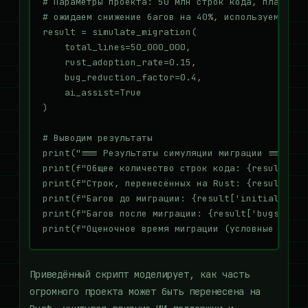
# Параметры проекта: 50 млн строк кода, планируе
# ожидаем снижение багов на 40%, используем ИИ‑по
result = simulate_migration(

    total_lines=50_000_000,

    rust_adoption_rate=0.15,

    bug_reduction_factor=0.4,

    ai_assist=True

)

# Выводим результаты

print("=== Результаты симуляции миграции ===")

print(f"Общее количество строк кода: {result['tot
print(f"Строк, перенесённых на Rust: {result['rus
print(f"Багов до миграции: {result['initial_bugs'
print(f"Багов после миграции: {result['bugs_after
Приведённый скрипт моделирует, как часть
огромного проекта может быть перенесена на