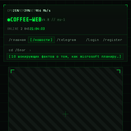
CPU
27%
MEM
39%
NET
887 Mb/s
COFFEE—WEB
v4.0 // eu-1
ONLINE
2 850
21:04:34
/главная
/новости
/telegram
/login
/register
cd /блог
›
10 шокирующих фактов о том, как microsoft планиру…