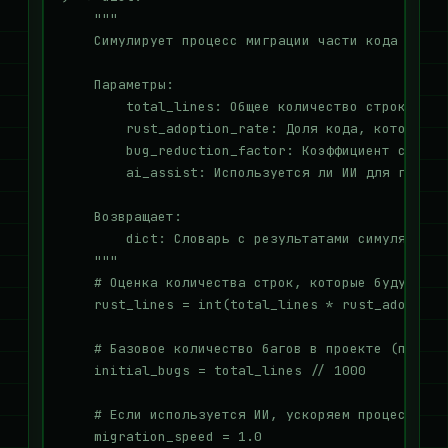
    """

    Симулирует процесс миграции части кода на Rus
    Параметры:

        total_lines: Общее количество строк кода 
        rust_adoption_rate: Доля кода, которую п
        bug_reduction_factor: Коэффициент снижен
        ai_assist: Используется ли ИИ для генерац
    Возвращает:

        dict: Словарь с результатами симуляции.

    """

    # Оценка количества строк, которые будут пере
    rust_lines = int(total_lines * rust_adoption_
    # Базовое количество багов в проекте (пример
    initial_bugs = total_lines // 1000

    # Если используется ИИ, ускоряем процесс мигр
    migration_speed = 1.0
