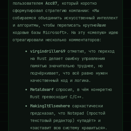
пользователем
Acc87
, который коротко
сформулировал стратегию компании: «Мы
собираемся объединить искусственный интеллект
и алгоритмы, чтобы переписать крупнейшие
кодовые базы Microsoft». На эту «смелую» идею
отреагировали несколько комментаторов:
virgindriller69
отметил, что переход
на Rust делает ошибку управления
памятью значительно труднее, но
подчёркивает, что всё равно нужен
качественный код и логика.
Metaldwarf
спросил, в чём конкретно
Rust превосходит C/C++.
MakingItElsewhere
саркастически
предсказал, что Notepad (простой
текстовый редактор) «упадёт» и
«заставит всю систему крашиться».