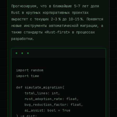
Прогнозируем, что в ближайшие 5–7 лет доля
Rust в крупных корпоративных проектах
вырастет с текущих 2–3 % до 10–15 %. Появятся
новые инструменты автоматической миграции, а
также стандарты «Rust‑first» в процессах
разработки.
import random

import time

def simulate_migration(

    total_lines: int,

    rust_adoption_rate: float,

    bug_reduction_factor: float,

    ai_assist: bool = True

) -> dict:
