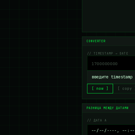
CONVERTER
// TIMESTAMP → DATE
введите timestamp
[ now ]
[ copy 
РАЗНИЦА МЕЖДУ ДАТАМИ
// ДАТА A