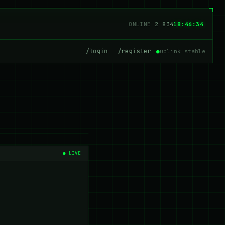
ONLINE
2 834
18:46:34
/login
/register
●
uplink stable
● LIVE