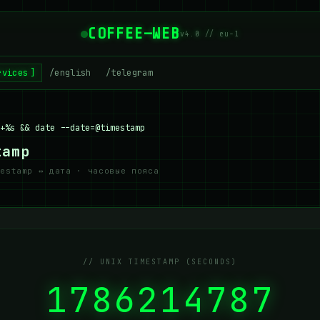
COFFEE—WEB
v4.0 // eu-1
rvices
/english
/telegram
+%s && date --date=@timestamp
tamp
mestamp ↔ дата · часовые пояса
// UNIX TIMESTAMP (SECONDS)
1786214787