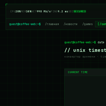
CPU
28%
MEM
38%
NET
990 Mb/s
PING
9.2 ms
SEC
SECURED
guest@coffee-web:~$
/главная
/новости
/games
/se
guest@coffee-web:~$
date 
// unix times
конвертер времени · ti
CURRENT TIME