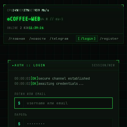
CPU
24%
MEM
37%
NET
939 Mb/s
COFFEE—WEB
v4.0 // eu-1
ONLINE
2 838
11:39:26
/главная
/новости
/telegram
/login
/register
AUTH :: LOGIN
SESSION/NEW
00:00:01
[OK]
secure channel established
00:00:02
[OK]
awaiting credentials...
ЛОГИН ИЛИ EMAIL
$
ПАРОЛЬ
$