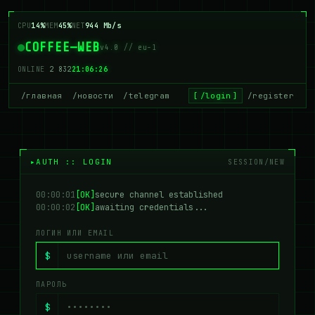
CPU
14%
MEM
45%
NET
944 Mb/s
COFFEE—WEB
v4.0 // eu-1
ONLINE
2 832
21:06:26
/главная
/новости
/telegram
/login
/register
AUTH :: LOGIN
SESSION/NEW
00:00:01
[OK]
secure channel established
00:00:02
[OK]
awaiting credentials...
ЛОГИН ИЛИ EMAIL
$
ПАРОЛЬ
$