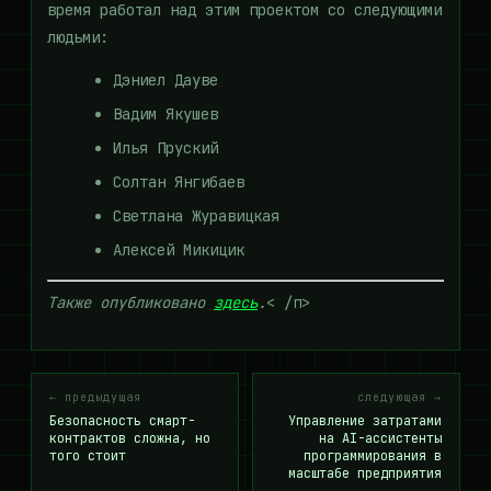
время работал над этим проектом со следующими
людьми:
Дэниел Дауве
Вадим Якушев
Илья Пруский
Солтан Янгибаев
Светлана Журавицкая
Алексей Микицик
Также опубликовано
здесь
.
< /п>
← предыдущая
следующая →
Безопасность смарт-
Управление затратами
контрактов сложна, но
на AI-ассистенты
того стоит
программирования в
масштабе предприятия