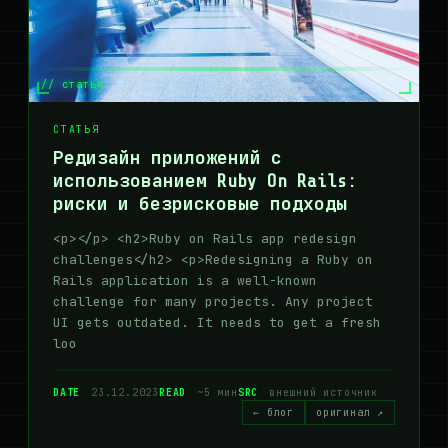
// статья
СТАТЬЯ
Редизайн приложений с
использованием Ruby On Rails:
риски и безрисковые подходы
<p></p> <h2>Ruby on Rails app redesign
challenges</h2> <p>Redesigning a Ruby on
Rails application is a well-known
challenge for many projects. Any project
UI gets outdated. It needs to get a fresh
loo
DATE
23.12.2023
READ
~5 мин
SRC
внешний источник
← блог
оригинал ↗