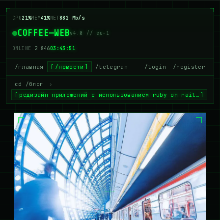
CPU
21%
MEM
41%
NET
882 Mb/s
COFFEE—WEB
v4.0 // eu-1
ONLINE
2 846
03:43:52
/главная
/новости
/telegram
/login
/register
cd /блог
›
редизайн приложений с использованием ruby on rail…