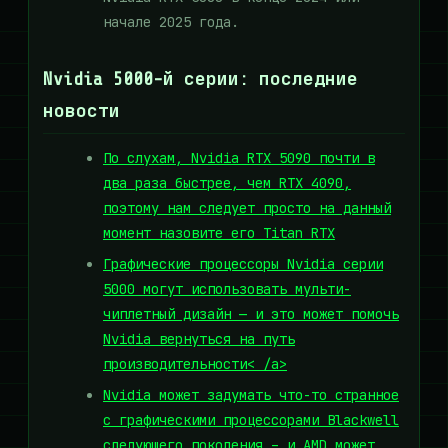
начале 2025 года.
Nvidia 5000-й серии: последние
новости
По слухам, Nvidia RTX 5090 почти в
два раза быстрее, чем RTX 4090,
поэтому нам следует просто на данный
момент назовите его Titan RTX
Графические процессоры Nvidia серии
5000 могут использовать мульти-
чиплетный дизайн — и это может помочь
Nvidia вернуться на путь
производительности< /a>
Nvidia может задумать что-то странное
с графическими процессорами Blackwell
следующего поколения – и AMD может