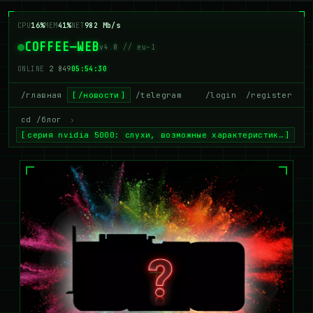
CPU
16%
MEM
41%
NET
982 Mb/s
COFFEE—WEB
v4.0 // eu-1
ONLINE
2 849
05:54:30
/главная
/новости
/telegram
/login
/register
cd /блог
›
серия nvidia 5000: слухи, возможные характеристик…