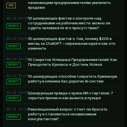
начинающим предпринимателям увеличить
SMS
продажи
10 шокирующих фактов о контроле над
05.12 14:23
сотрудниками на рабочем месте: можно ли
REDDIT
судить человека по его присутствию?
10 шокирующих фактов о том, почему $200 в
04.12 14:16
месяц за ChatGPT – нереальная идея и как это
REDDIT
изменить
02.12 14:20
10 Секретов Успешных Предпринимателей: Как
Преодолеть Кризисы и Достичь Успеха
REDDIT
02.12 14:19
10 шокирующих способов сократить бумажную
работу в клинике без дорогих AI‑систем
REDDIT
01.12 14:19
Шокирующая правда о крахе ИИ‑стартапов: 7
скрытых причин и как выжить в пузыре
REDDIT
Революционный вопрос: стоит ли бросать
29.11 14:22
работу и становиться независимым
REDDIT
консультантом?