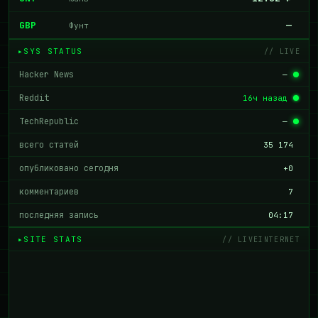
GBP
—
Фунт
SYS STATUS
// LIVE
Hacker News
—
Reddit
16ч назад
TechRepublic
—
всего статей
35 174
опубликовано сегодня
+0
комментариев
7
последняя запись
04:17
SITE STATS
// LIVEINTERNET