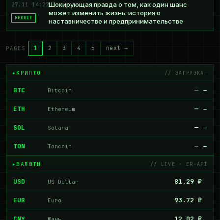
Шокирующая правда о том, как один шанс
27.11 14:22
может изменить жизнь: история о
REDDIT
наставничестве и предпринимательстве
1
2
3
4
5
next →
PAGES
КРИПТО
// ЗАГРУЗКА…
BTC
—
Bitcoin
—
ETH
—
Ethereum
—
SOL
—
Solana
—
TON
—
Toncoin
—
ВАЛЮТЫ
// LIVE · ER-API
USD
81.29 ₽
US Dollar
EUR
93.72 ₽
Euro
CNY
12.02 ₽
Юань