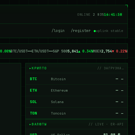
ONLINE
2 835
16:41:38
/login
/register
●
uplink stable
0.00%
BTC/USDT
—
—
ETH/USDT
—
—
S&P 500
5,841
▲ 0.34%
MOEX
2,754
▼ 0.22%
GOLD
КРИПТО
// ЗАГРУЗКА…
BTC
—
Bitcoin
—
ETH
—
Ethereum
—
SOL
—
Solana
—
TON
—
Toncoin
—
ВАЛЮТЫ
// LIVE · ER-API
USD
81.08 ₽
US Dollar