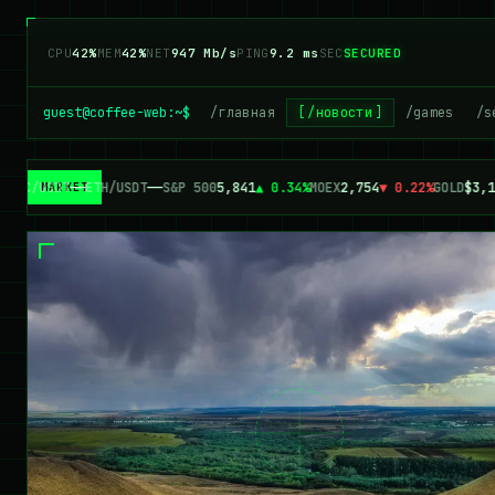
CPU
42%
MEM
42%
NET
947 Mb/s
PING
9.2 ms
SEC
SECURED
guest@coffee-web:~$
/главная
/новости
/games
/s
BTC/USDT
—
—
ETH/USDT
—
—
S&P 500
5,841
▲ 0.34%
MOEX
2,754
▼ 0.22%
GOLD
$3,1