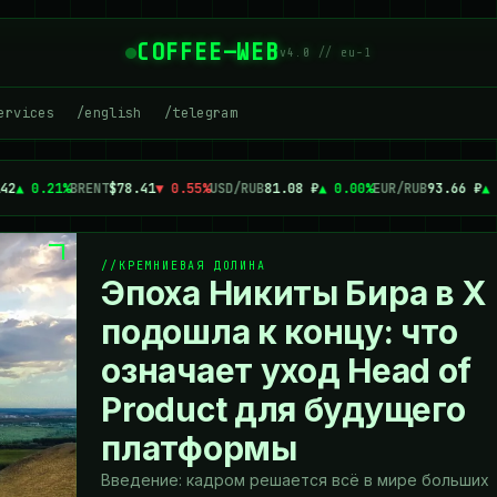
COFFEE—WEB
v4.0 // eu-1
ervices
/english
/telegram
42
▲ 0.21%
BRENT
$78.41
▼ 0.55%
USD/RUB
81.08 ₽
▲ 0.00%
EUR/RUB
93.66 ₽
▲ 
КРЕМНИЕВАЯ ДОЛИНА
Эпоха Никиты Бира в X
подошла к концу: что
означает уход Head of
Product для будущего
платформы
Введение: кадром решается всё в мире больших