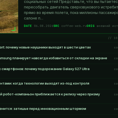
социальных сетей Представьте, что вы пытаетес
пересобрать двигатель сверхзвукового истреби
прямо во время полета, пока миллионы пассажир
салоне п…
DATE
06.08.2026
SRC
coffee-web.ru
ORIG
внешний ист
// 10
rt: почему новые наушники выходят в шести цветах
co
amsung планирует навсегда избавиться от складки на экране
co
смартфонов: почему подорожание Galaxy S27 Ultra
co
тами: когда технологии выходят из-под контроля
co
ий робот-компаньон приближается к релизу через призму
co
менится: затишье перед инновационным штормом
co