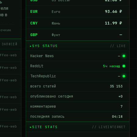
ь
теля
EUR
93.66 ₽
Euro
ов в
CNY
11.99 ₽
Юань
очник
GBP
—
Фунт
 ЗАПИСЕЙ
SYS STATUS
// LIVE
ffee-web
Hacker News
—
Reddit
5ч назад
ffee-web
TechRepublic
—
ffee-web
всего статей
35 153
опубликовано сегодня
+0
ffee-web
комментариев
7
ffee-web
последняя запись
04:18
ffee-web
SITE STATS
// LIVEINTERNET