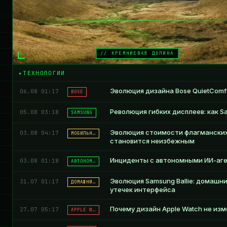
// КРЕМНИЕВАЯ ДОЛИНА
ТЕХНОЛОГИИ
Эволюция дизайна Bose QuietComfo
06.08 01:17
BOSE
Революция гибких дисплеев: как S
05.08 03:18
SAMSUNG
Эволюция стоимости флагманских 
03.08 04:17
МОБИЛЬН…
становится неизбежным
Инциденты с автономными ИИ-аген
03.08 01:18
АВТОНОМ…
Эволюция Samsung Ballie: домашн
31.07 01:17
ДОМАШНИ…
утечек интерфейса
Почему дизайн Apple Watch не из
27.07 05:17
APPLE W…