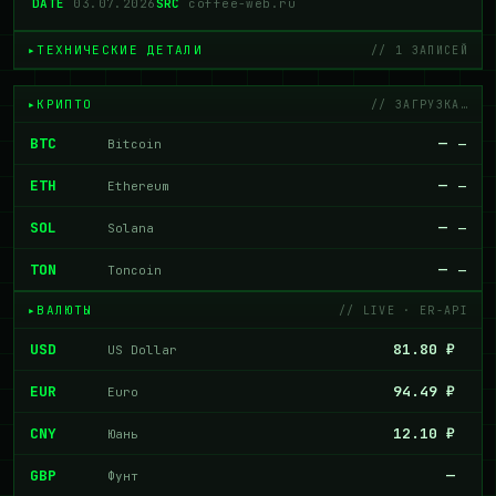
DATE
03.07.2026
SRC
coffee-web.ru
ТЕХНИЧЕСКИЕ ДЕТАЛИ
// 1 ЗАПИСЕЙ
КРИПТО
// ЗАГРУЗКА…
BTC
—
Bitcoin
—
ETH
—
Ethereum
—
SOL
—
Solana
—
TON
—
Toncoin
—
ВАЛЮТЫ
// LIVE · ER-API
USD
81.80 ₽
US Dollar
EUR
94.49 ₽
Euro
CNY
12.10 ₽
Юань
GBP
—
Фунт