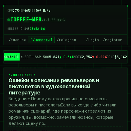
CPU
25%
MEM
46%
NET
879 Mb/s
COFFEE—WEB
v4.0 // eu-1
ONLINE
2 849
03:52:07
/главная
/новости
/telegram
/login
/register
/USDT
—
—
ETH/USDT
—
—
S&P 500
5,841
▲ 0.34%
MOEX
2,754
▼ 0.22%
GOLD
$3,142
▲ 
// ЛИТЕРАТУРА
ЛИТЕРАТУРА
Ошибки в описании револьверов и
пистолетов в художественной
литературе
Введение: Почему важно правильно описывать
револьверы и пистолетыЕсли вы когда-либо читали
роман или сценарий, где персонажи стреляют из
оружия, вы, возможно, замечали нюансы, которые
делают сцену пр…