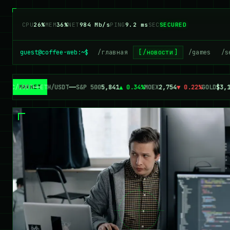
CPU
26%
MEM
36%
NET
984 Mb/s
PING
9.2 ms
SEC
SECURED
guest@coffee-web:~$
/главная
/новости
/games
/s
BTC/USDT
—
—
ETH/USDT
—
—
S&P 500
5,841
▲ 0.34%
MOEX
2,754
▼ 0.22%
GOLD
$3,1