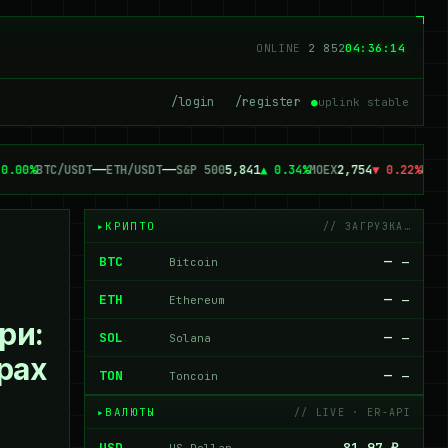
ONLINE
2 852
04:36:14
/login
/register
●
uplink stable
0.00%
BTC/USDT
—
—
ETH/USDT
—
—
S&P 500
5,841
▲ 0.34%
MOEX
2,754
▼ 0.22%
GOLD
КРИПТО
// ЗАГРУЗКА…
BTC
—
Bitcoin
—
ETH
—
Ethereum
—
ри:
SOL
—
Solana
—
рах
TON
—
Toncoin
—
ВАЛЮТЫ
// LIVE · ER-API
USD
81.97 ₽
US Dollar