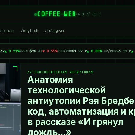
COFFEE—WEB
v4.0 // eu-1
ervices
/english
/telegram
42
▲ 0.21%
BRENT
$78.41
▼ 0.55%
USD/RUB
81.97 ₽
▲ 0.00%
EUR/RUB
94.71 ₽
▲ 
ТЕХНОЛОГИЧЕСКАЯ АНТИУТОПИЯ
Анатомия
технологической
антиутопии Рэя Бредбе
код, автоматизация и к
в рассказе «И грянул
дождь...»