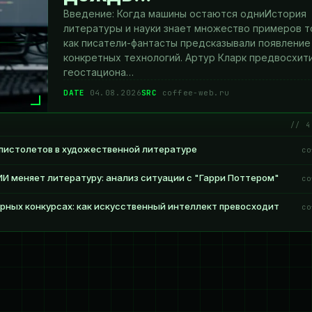
Введение: Когда машины остаются одниИстория
литературы и науки знает множество примеров т
как писатели-фантасты предсказывали появление
конкретных технологий. Артур Кларк предвосхит
геостациона…
DATE
04.08.2026
SRC
coffee-web.ru
// 4
 пистолетов в художественной литературе
co
ИИ меняет литературу: анализ ситуации с "Гарри Поттером"
co
рных конкурсах: как искусственный интеллект превосходит
co