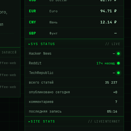
EUR
94.71 ₽
Euro
ого,
CNY
12.14 ₽
Юань
ил
GBP
—
Фунт
SYS STATUS
// LIVE
 ЗАПИСЕЙ
Hacker News
—
ffee-web
Reddit
17ч назад
TechRepublic
—
ffee-web
всего статей
35 237
ffee-web
опубликовано сегодня
+0
комментариев
7
последняя запись
05:16
SITE STATS
// LIVEINTERNET