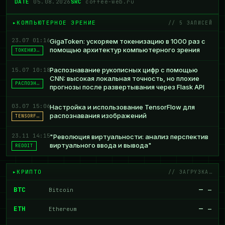
DATE
05.08.2026
SRC
coffee-web.ru
КОМПЬЮТЕРНОЕ ЗРЕНИЕ
// 5 ЗАПИСЕЙ
23.07 01:16
GigaToken: ускоряем токенизацию в 1000 раз с
помощью архитектур компьютерного зрения
ТОКЕНИЗ…
Распознавание рукописных цифр с помощью
15.07 10:18
CNN: высокая локальная точность, но плохие
РАСПОЗН…
прогнозы после развертывания через Flask API
03.07 15:06
Настройка и использование TensorFlow для
распознавания изображений
TENSORF…
23.11 14:15
"Революция виртуальности: анализ перспектив
виртуального ввода и вывода"
REDDIT
КРИПТО
// ЗАГРУЗКА…
BTC
—
Bitcoin
—
ETH
—
Ethereum
—