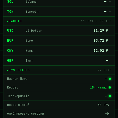
SOL
—
Solana
—
TON
—
Toncoin
—
ВАЛЮТЫ
// LIVE · ER-API
USD
81.29 ₽
US Dollar
EUR
93.72 ₽
Euro
CNY
12.02 ₽
Юань
GBP
—
Фунт
SYS STATUS
// LIVE
Hacker News
—
Reddit
15ч назад
TechRepublic
—
всего статей
35 174
опубликовано сегодня
+0