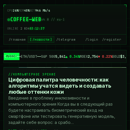
CPU
26%
MEM
40%
NET
946 Mb/s
COFFEE—WEB
v4.0 // eu-1
ONLINE
2 834
03:12:37
/главная
/новости
/telegram
/login
/register
BTC/USDT
—
—
ETH/USDT
—
—
S&P 500
5,841
▲ 0.34%
MOEX
2,754
▼ 0.22%
GOLD
$3,1
// КОМПЬЮТЕРНОЕ ЗРЕНИЕ
КОМПЬЮТЕРНОЕ ЗРЕНИЕ
Цифровая палитра человечности: как
алгоритмы учатся видеть и создавать
любые оттенки кожи
Введение в проблему инклюзивности и
компьютерного зрения Когда вы в следующий раз
будете настраивать биометрический вход на
смартфоне или тестировать генеративную модель,
задайте себе вопрос: а срабо…