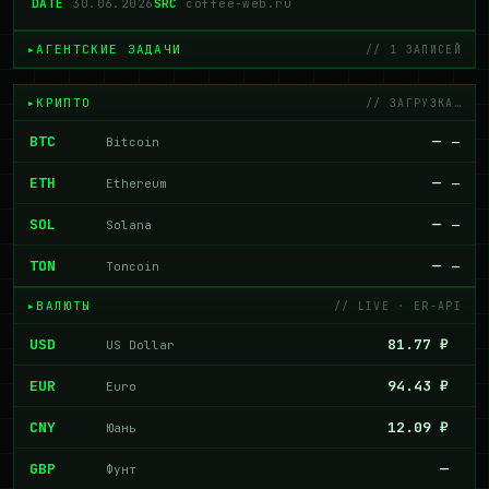
DATE
30.06.2026
SRC
coffee-web.ru
АГЕНТСКИЕ ЗАДАЧИ
// 1 ЗАПИСЕЙ
КРИПТО
// ЗАГРУЗКА…
BTC
—
Bitcoin
—
ETH
—
Ethereum
—
SOL
—
Solana
—
TON
—
Toncoin
—
ВАЛЮТЫ
// LIVE · ER-API
USD
81.77 ₽
US Dollar
EUR
94.43 ₽
Euro
CNY
12.09 ₽
Юань
GBP
—
Фунт