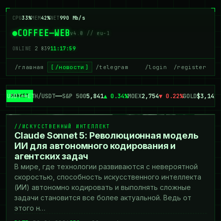
CPU
33%
MEM
42%
NET
990 Mb/s
COFFEE—WEB
v4.0 // eu-1
ONLINE
2 839
11:17:59
/главная
/новости
/telegram
/login
/register
C/USDT
—
—
ETH/USDT
—
—
S&P 500
5,841
▲ 0.34%
MOEX
2,754
▼ 0.22%
GOLD
$3,142
▲
// ИСКУССТВЕННЫЙ ИНТЕЛЛЕКТ
ИСКУССТВЕННЫЙ ИНТЕЛЛЕКТ
Claude Sonnet 5: Революционная модель
ИИ для автономного кодирования и
агентских задач
В мире, где технологии развиваются с невероятной
скоростью, способность искусственного интеллекта
(ИИ) автономно кодировать и выполнять сложные
задачи становится все более актуальной. Ведь от
этого н…